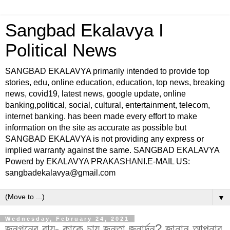
Sangbad Ekalavya I
Political News
SANGBAD EKALAVYA primarily intended to provide top
stories, edu, online education, education, top news, breaking
news, covid19, latest news, google update, online
banking,political, social, cultural, entertainment, telecom,
internet banking. has been made every effort to make
information on the site as accurate as possible but
SANGBAD EKALAVYA is not providing any express or
implied warranty against the same. SANGBAD EKALAVYA
Powerd by EKALAVYA PRAKASHANI.E-MAIL US:
sangbadekalavya@gmail.com
▼
Wednesday, February 24, 2021
জনগনের রায়- কাকে চায় জনতা জনার্দন? জানান আপনার