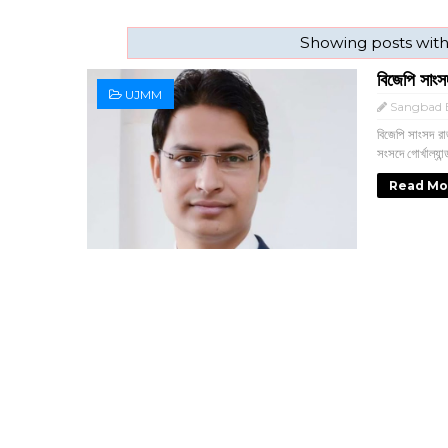
Showing posts with
বিজেপি সাংসদ
UJMM
Sangbad E
বিজেপি সাংসদ রাজ
সংসদে গোর্খাল্যান্
Read Mo