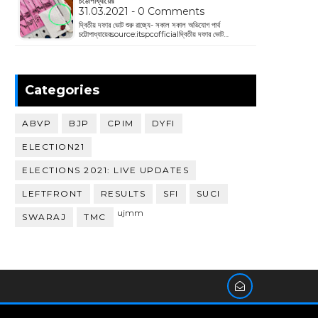
চট্টোপাধ্যায়ের
31.03.2021 - 0 Comments
দ্বিতীয় দফার ভোট শুরু রাজ্যে- সকাল সকাল অভিযোগ পার্থ
চট্টোপাধ্যায়েরsource:itspcofficialদ্বিতীয় দফার ভোট…
Categories
ABVP
BJP
CPIM
DYFI
ELECTION21
ELECTIONS 2021: LIVE UPDATES
LEFTFRONT
RESULTS
SFI
SUCI
ujmm
SWARAJ
TMC