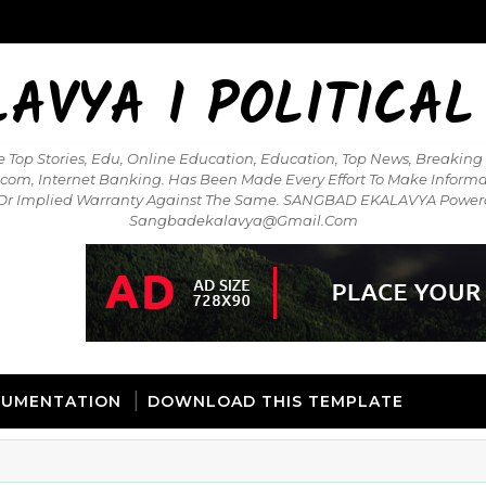
AVYA I POLITICAL
op Stories, Edu, Online Education, Education, Top News, Breaking 
elecom, Internet Banking. Has Been Made Every Effort To Make Infor
s Or Implied Warranty Against The Same. SANGBAD EKALAVYA Pow
Sangbadekalavya@gmail.com
UMENTATION
DOWNLOAD THIS TEMPLATE