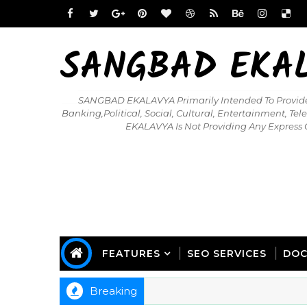
SANGBAD EKAL
SANGBAD EKALAVYA Primarily Intended To Provide T
Banking,political, Social, Cultural, Entertainment, T
EKALAVYA Is Not Providing Any Expres
FEATURES
SEO SERVICES
DOC
Breaking