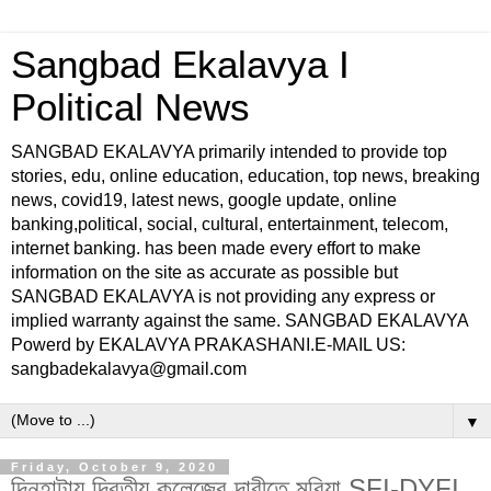
Sangbad Ekalavya I
Political News
SANGBAD EKALAVYA primarily intended to provide top
stories, edu, online education, education, top news, breaking
news, covid19, latest news, google update, online
banking,political, social, cultural, entertainment, telecom,
internet banking. has been made every effort to make
information on the site as accurate as possible but
SANGBAD EKALAVYA is not providing any express or
implied warranty against the same. SANGBAD EKALAVYA
Powerd by EKALAVYA PRAKASHANI.E-MAIL US:
sangbadekalavya@gmail.com
▼
Friday, October 9, 2020
দিনহাটায় দ্বিতীয় কলেজের দাবীতে মরিয়া SFI-DYFI,