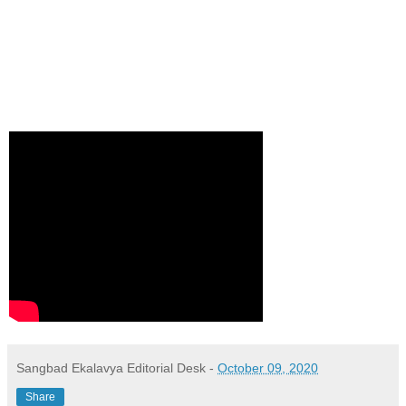
Sangbad Ekalavya Editorial Desk
-
October 09, 2020
Share