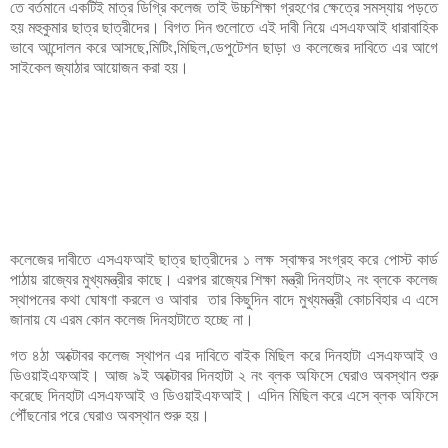
তে বর্তমানে একটিই মাত্র ডিগ্রি কলেজ তাই উচ্চশিক্ষা গ্রহণের ক্ষেত্রে সমস্যায় পড়তে
হয় মহুকুমার ছাত্র ছাত্রীদের। বিগত দিন গুলোতে এই দাবী নিয়ে এসএফআই ধারাবাহিক
ভাবে আন্দোলন করে আসছে,মিটিং,মিছিল,ডেপুটেশন ছাড়া ও কলেজের দাবিতে এর আগে
সাইকেল জ্যাঠার আয়োজন করা হয়।
কলেজের দাবীতে এসএফআই ছাত্র ছাত্রীদের ১ লক্ষ স্বাক্ষর সংগ্রহ করে পোস্ট কার্ড
পাঠায় রাজ্যের মুখ্যমন্ত্রীর কাছে। এরপর রাজ্যের শিক্ষা মন্ত্রী দিনহাটা২ নং ব্লকে কলেজ
স্থাপনের কথা ঘোষণা করলে ও আবার তার কিছুদিন বাদে মুখ্যমন্ত্রী কোচবিহার এ এসে
জানায় যে এরম কোন কলেজ দিনহাটাতে হচ্ছে না।
গত ৪ঠা অক্টোবর কলেজ স্থাপন এর দাবিতে বাইক মিছিল করে দিনহাটা এসএফআই ও
ডিওয়াইএফআই। আজ ৯ই অক্টোবর দিনহাটা ২ নং ব্লক অফিসে ঘেরাও অবস্থান শুরু
করেছে দিনহাটা এসএফআই ও ডিওয়াইএফআই। এদিন মিছিল করে এসে ব্লক অফিসে
পৌঁছনোর পরে ঘেরাও অবস্থান শুরু হয়।