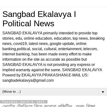
Sangbad Ekalavya I
Political News
SANGBAD EKALAVYA primarily intended to provide top
stories, edu, online education, education, top news, breaking
news, covid19, latest news, google update, online
banking,political, social, cultural, entertainment, telecom,
internet banking. has been made every effort to make
information on the site as accurate as possible but
SANGBAD EKALAVYA is not providing any express or
implied warranty against the same. SANGBAD EKALAVYA
Powerd by EKALAVYA PRAKASHANI.E-MAIL US:
sangbadekalavya@gmail.com
▼
Tuesday, April 6, 2021
ভোটের ট্রেনিংয়ে গিয়ে করোনা পজিটিভ, অথচ শিক্ষা