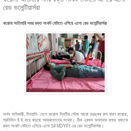
রেড ভলেন্টিয়ার্সরা
করোনা অতিমারি সময় রক্ত সংকট মেটাতে এগিয়ে এলো রেড ভলেন্টিয়ার্সরা
অর্নব অধিকারী, দিনহাটা- দেশে করোনা দ্বিতীয় স্টেজ আরো ভয়ঙ্কর রুপ ধারণ করেছে,
প্রতিদিন হুঁ হুঁ করে বাড়ছে আক্রান্তদের সংখ্যা। ঠিক এরকম অবস্থায় ব্লাড ব্যাংকে
রক্ত সংকট মেটাতে এগিয়ে এলো SFI/DYFI এর রেড ভলেন্টিয়ার্সরা।