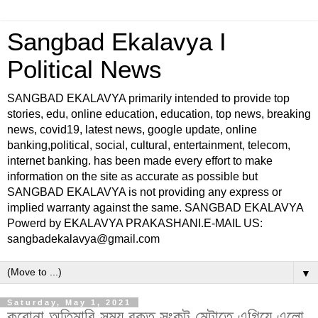
Sangbad Ekalavya I
Political News
SANGBAD EKALAVYA primarily intended to provide top
stories, edu, online education, education, top news, breaking
news, covid19, latest news, google update, online
banking,political, social, cultural, entertainment, telecom,
internet banking. has been made every effort to make
information on the site as accurate as possible but
SANGBAD EKALAVYA is not providing any express or
implied warranty against the same. SANGBAD EKALAVYA
Powerd by EKALAVYA PRAKASHANI.E-MAIL US:
sangbadekalavya@gmail.com
▼
Saturday, May 1, 2021
করোনা অতিমারি সময় রক্ত সংকট মেটাতে এগিয়ে এলো