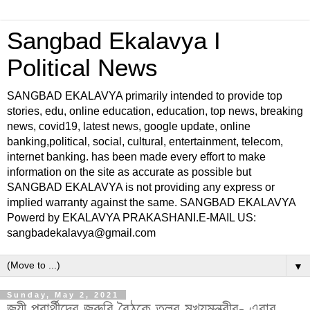
Sangbad Ekalavya I
Political News
SANGBAD EKALAVYA primarily intended to provide top
stories, edu, online education, education, top news, breaking
news, covid19, latest news, google update, online
banking,political, social, cultural, entertainment, telecom,
internet banking. has been made every effort to make
information on the site as accurate as possible but
SANGBAD EKALAVYA is not providing any express or
implied warranty against the same. SANGBAD EKALAVYA
Powerd by EKALAVYA PRAKASHANI.E-MAIL US:
sangbadekalavya@gmail.com
▼
Sunday, May 2, 2021
জয়ী প্রার্থীদের জরুরি বৈঠকে তলব মুখ্যমন্ত্রীর- এবার